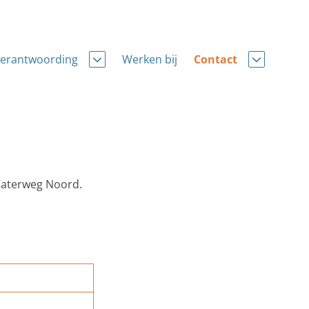
erantwoording
Werken bij
Contact
gen en inkoop
Vakanties
ilige school
code
 Waterweg Noord.
eling
rsregeling
statuut