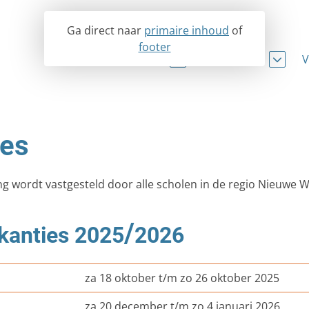
Ga direct naar
primaire inhoud
of
footer
De scholen
Over OSVS
V
Stedelijk Gymnasium Schiedam
Missie
Aanbestedin
ProNovaCollege
Visie
ANBI
ies
Lyceum Schravenlant
Raad van Toezicht
Convenant ve
Mavo Schravenlant XL
College van Bestuur
Integriteits
ng wordt vastgesteld door alle scholen in de regio Nieuwe
Het College Vos
Bestuursbureau
Jaarstukken
/
kanties 2025
2026
De Mavo Vos
GMR
Klachtenreg
Het Lyceum Vos
Strategisch beleidsplan
Klokkenluide
za 18 oktober t/m zo 26 oktober 2025
De Internationale Vos
Organogram
Management
za 20 december t/m zo 4 januari 2026